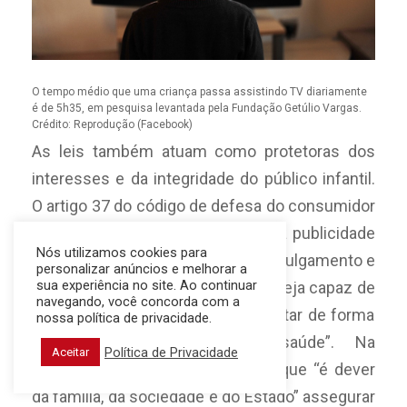
O tempo médio que uma criança passa assistindo TV diariamente
é de 5h35, em pesquisa levantada pela Fundação Getúlio Vargas.
Crédito: Reprodução (Facebook)
As leis também atuam como protetoras dos
interesses e da integridade do público infantil.
O artigo 37 do código de defesa do consumidor
considera abusiva, entre outras, “a publicidade
Nós utilizamos cookies para
que se aproveite da deficiência de julgamento e
personalizar anúncios e melhorar a
sua experiência no site. Ao continuar
de experiência da criança ou que seja capaz de
navegando, você concorda com a
induzir o consumidor a se comportar de forma
nossa política de privacidade.
prejudicial ou perigosa à saúde”.
Na
Política de Privacidade
Aceitar
Constituição, o artigo 227 afirma que “é dever
da família, da sociedade e do Estado” assegurar