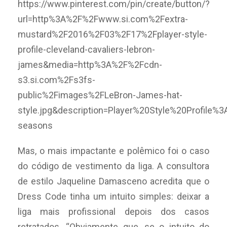
https://www.pinterest.com/pin/create/button/?
url=http%3A%2F%2Fwww.si.com%2Fextra-
mustard%2F2016%2F03%2F17%2Fplayer-style-
profile-cleveland-cavaliers-lebron-
james&media=http%3A%2F%2Fcdn-
s3.si.com%2Fs3fs-
public%2Fimages%2FLeBron-James-hat-
style.jpg&description=Player%20Style%20Profil
seasons
Mas, o mais impactante e polêmico foi o caso
do código de vestimento da liga. A consultora
de estilo Jaqueline Damasceno acredita que o
Dress Code tinha um intuito simples: deixar a
liga mais profissional depois dos casos
retratados. “Obviamente que, se o intuito do